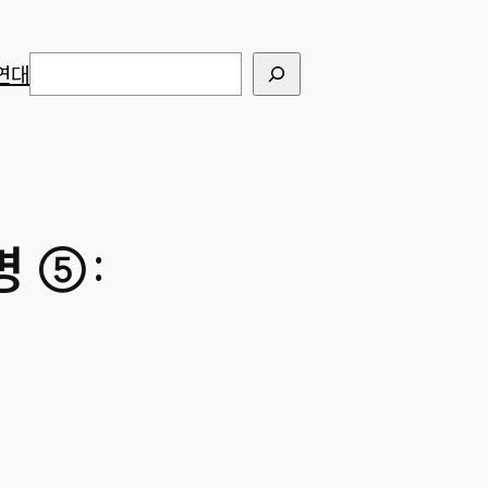
검색
연대
명 ⑤: