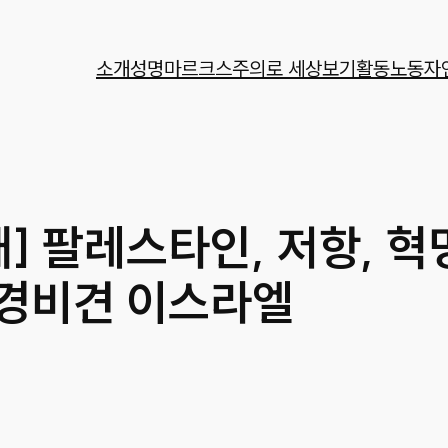
소개
성명
마르크스주의로 세상보기
활동
노동자
재] 팔레스타인, 저항, 혁
경비견 이스라엘