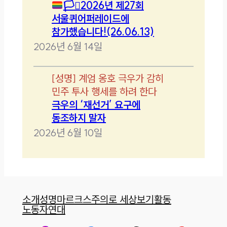
🏳️‍⚧️
2026년 제27회
서울퀴어퍼레이드에
참가했습니다!(26.06.13)
2026년 6월 14일
[
성명
]
계엄 옹호 극우가 감히
민주 투사 행세를 하려 한다
극우의 ‘재선거’ 요구에
동조하지 말자
2026년 6월 10일
소개
성명
마르크스주의로 세상보기
활동
노동자연대