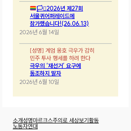
🏳️‍⚧️
2026년 제27회
서울퀴어퍼레이드에
참가했습니다!(26.06.13)
2026년 6월 14일
[
성명
]
계엄 옹호 극우가 감히
민주 투사 행세를 하려 한다
극우의 ‘재선거’ 요구에
동조하지 말자
2026년 6월 10일
소개
성명
마르크스주의로 세상보기
활동
노동자연대