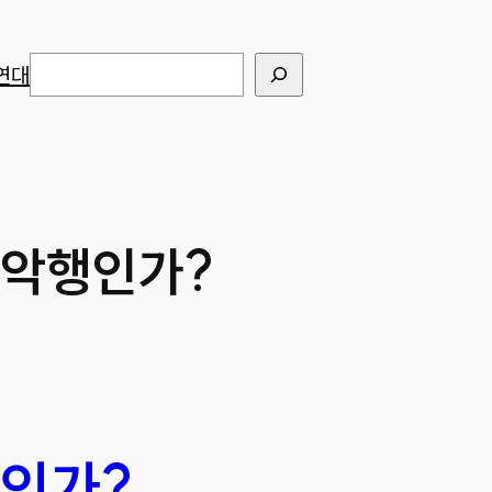
검색
연대
 악행인가?
행인가?