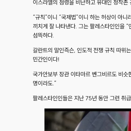
이스라엘의 점령을 비난하고 유대인 정착촌 건
“규칙”이니 “국제법”이니 하는 허상이 아
끼치게 잘 나타낸다. 그는 팔레스타인인을 “
섬뜩하다.
갈란트의 말인즉슨, 인도적 전쟁 규칙 따위
민간인이다!
국가안보부 장관 이타마르 벤그비르도 비슷한
명이라도.”
팔레스타인인들은 지난 75년 동안 그런 취급