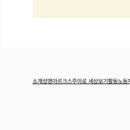
소개
성명
마르크스주의로 세상보기
활동
노동