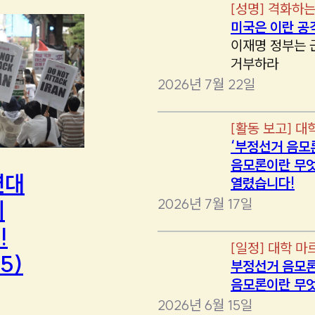
[
성명
]
격화하는
미국은 이란 공
이재명 정부는 
거부하라
2026년 7월 22일
[
활동 보고
]
대
‘부정선거 음모
음모론이란 무엇
연대
열렸습니다!
2026년 7월 17일
에
!
[
일정
]
대학 마
5)
부정선거 음모론
음모론이란 무
2026년 6월 15일