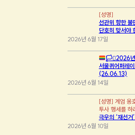
[
성명
]
선관위 향한 불
단호히 맞서야 
2026년 6월 17일
🏳️‍⚧️
2026년
서울퀴어퍼레이
(26.06.13)
2026년 6월 14일
[
성명
]
계엄 옹
투사 행세를 하
극우의 ‘재선거
2026년 6월 10일