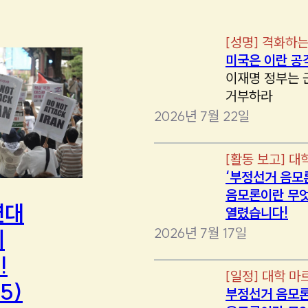
[
성명
]
격화하는
미국은 이란 공
이재명 정부는 
거부하라
2026년 7월 22일
[
활동 보고
]
대
‘부정선거 음모
음모론이란 무엇
연대
열렸습니다!
2026년 7월 17일
에
!
[
일정
]
대학 마
5)
부정선거 음모론