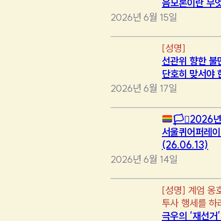
음모론이란 무
2026년 6월 15일
[
성명
]
선관위 향한 불
단호히 맞서야 
2026년 6월 17일
🏳️‍⚧️
2026년
서울퀴어퍼레이
(26.06.13)
2026년 6월 14일
[
성명
]
계엄 옹
투사 행세를 하
극우의 ‘재선거