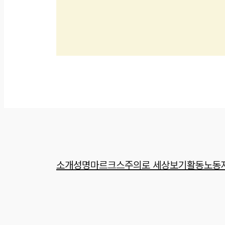
소개
성명
마르크스주의로 세상보기
활동
노동