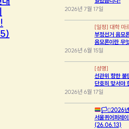
연대
열렸습니다!
2026년 7월 17일
에
!
[
일정
]
대학 마
5)
부정선거 음모론
음모론이란 무
2026년 6월 15일
[
성명
]
선관위 향한 불
단호히 맞서야 
2026년 6월 17일
🏳️‍⚧️
2026년
서울퀴어퍼레이
(26.06.13)