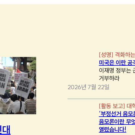
[
성명
]
격화하는
미국은 이란 공
이재명 정부는 
거부하라
2026년 7월 22일
[
활동 보고
]
대
‘부정선거 음모
음모론이란 무엇
연대
열렸습니다!