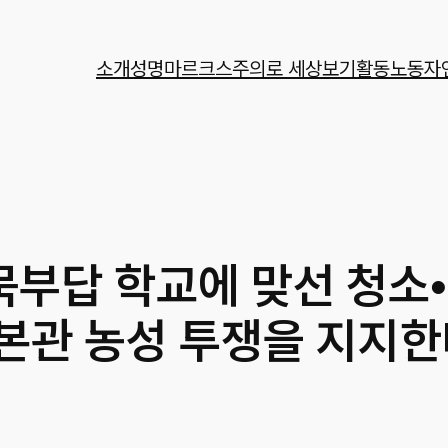
소개
성명
마르크스주의로 세상보기
활동
노동자
묵부답 학교에 맞선 청소
본관 농성 투쟁을 지지한