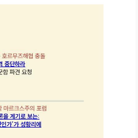
 호르무즈해협 충돌
격 중단하라
군함 파견 요청
학 마르크스주의 포럼
론을 계기로 보는:
인가’가 성황리에