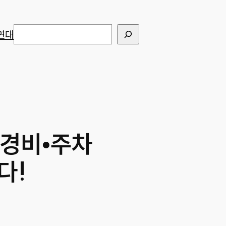
검색
연대
•경비•주차
다!