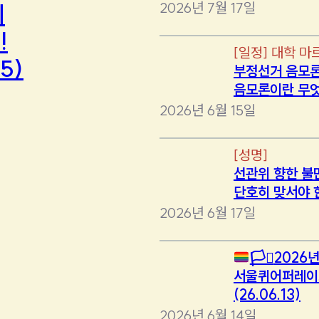
2026년 7월 17일
에
!
[
일정
]
대학 마
5)
부정선거 음모론
음모론이란 무
2026년 6월 15일
[
성명
]
선관위 향한 불
단호히 맞서야 
2026년 6월 17일
🏳️‍⚧️
2026년
서울퀴어퍼레이
(26.06.13)
2026년 6월 14일