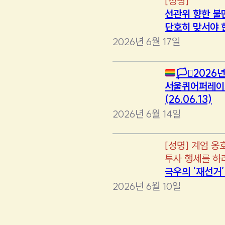
[
성명
]
선관위 향한 불
단호히 맞서야 
2026년 6월 17일
🏳️‍⚧️
2026년
서울퀴어퍼레이
(26.06.13)
2026년 6월 14일
[
성명
]
계엄 옹
투사 행세를 하
극우의 ‘재선거
2026년 6월 10일