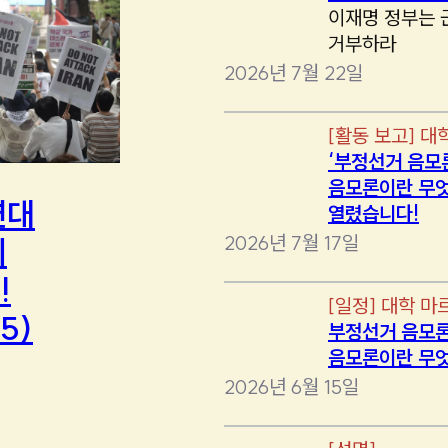
이재명 정부는 
거부하라
2026년 7월 22일
[
활동 보고
]
대
‘부정선거 음모
음모론이란 무엇
연대
열렸습니다!
2026년 7월 17일
에
!
[
일정
]
대학 마
5)
부정선거 음모론
음모론이란 무
2026년 6월 15일