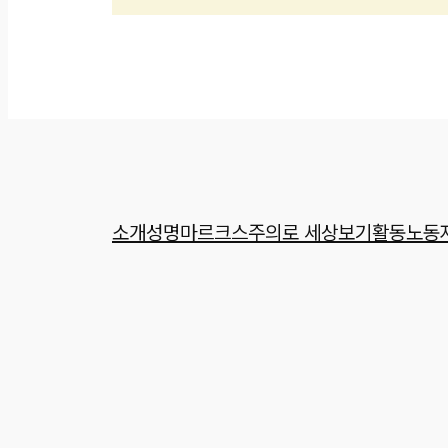
소개
성명
마르크스주의로 세상보기
활동
노동