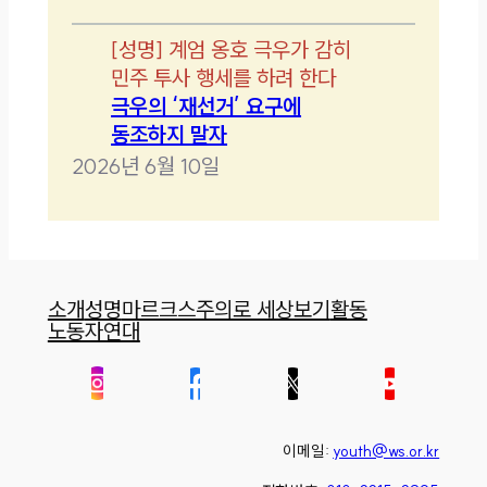
[
성명
]
계엄 옹호 극우가 감히
민주 투사 행세를 하려 한다
극우의 ‘재선거’ 요구에
동조하지 말자
2026년 6월 10일
소개
성명
마르크스주의로 세상보기
활동
노동자연대
이메일:
youth@ws.or.kr