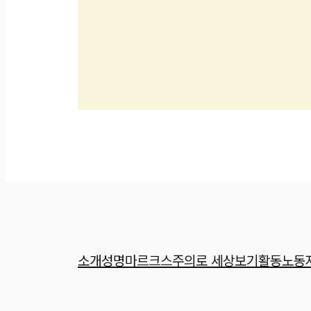
소개
성명
마르크스주의로 세상보기
활동
노동