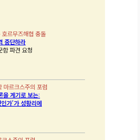
 호르무즈해협 충돌
격 중단하라
군함 파견 요청
학 마르크스주의 포럼
론을 계기로 보는:
인가’가 성황리에