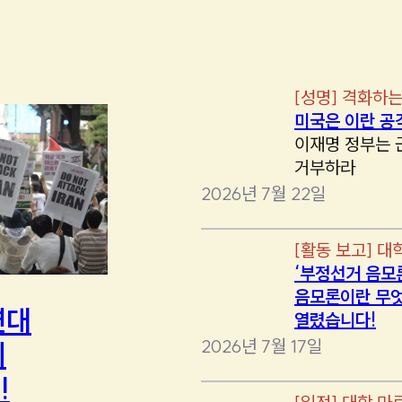
[
성명
]
격화하는
미국은 이란 공
이재명 정부는 
거부하라
2026년 7월 22일
[
활동 보고
]
대
‘부정선거 음모
음모론이란 무엇
연대
열렸습니다!
2026년 7월 17일
에
!