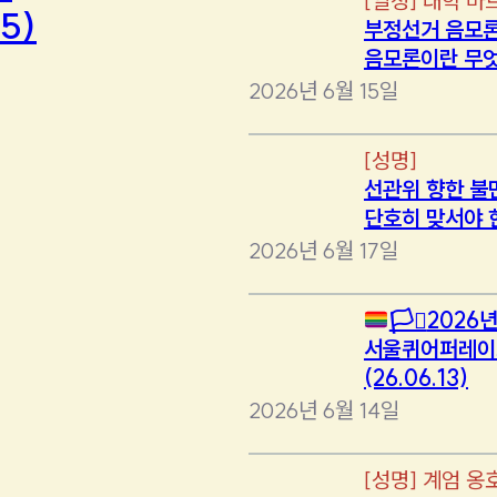
[
일정
]
대학 마
5)
부정선거 음모론
음모론이란 무
2026년 6월 15일
[
성명
]
선관위 향한 불
단호히 맞서야 
2026년 6월 17일
🏳️‍⚧️
2026년
서울퀴어퍼레이
(26.06.13)
2026년 6월 14일
[
성명
]
계엄 옹