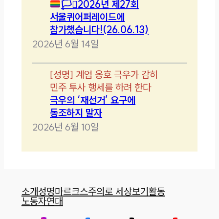
🏳️‍⚧️
2026년 제27회
서울퀴어퍼레이드에
참가했습니다!(26.06.13)
2026년 6월 14일
[
성명
]
계엄 옹호 극우가 감히
민주 투사 행세를 하려 한다
극우의 ‘재선거’ 요구에
동조하지 말자
2026년 6월 10일
소개
성명
마르크스주의로 세상보기
활동
노동자연대