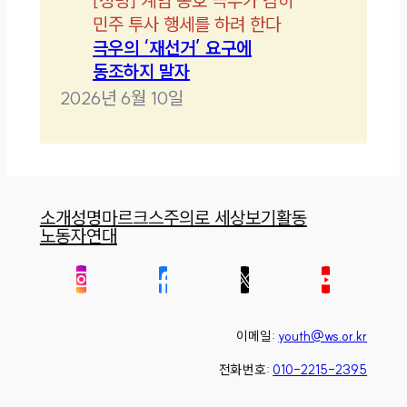
[
성명
]
계엄 옹호 극우가 감히
민주 투사 행세를 하려 한다
극우의 ‘재선거’ 요구에
동조하지 말자
2026년 6월 10일
소개
성명
마르크스주의로 세상보기
활동
노동자연대
이메일:
youth@ws.or.kr
전화번호:
010-2215-2395