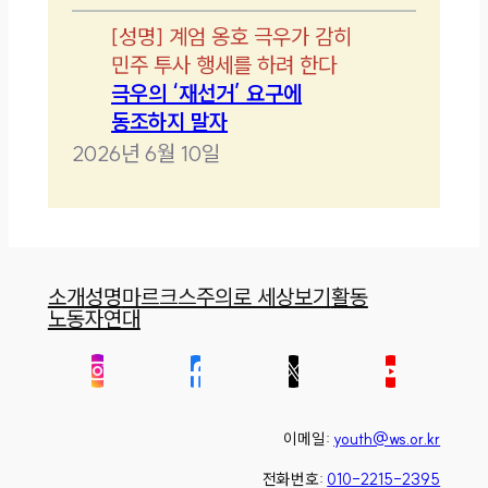
[
성명
]
계엄 옹호 극우가 감히
민주 투사 행세를 하려 한다
극우의 ‘재선거’ 요구에
동조하지 말자
2026년 6월 10일
소개
성명
마르크스주의로 세상보기
활동
노동자연대
이메일:
youth@ws.or.kr
전화번호:
010-2215-2395