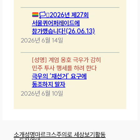
🏳️‍⚧️
2026년 제27회
서울퀴어퍼레이드에
참가했습니다!(26.06.13)
2026년 6월 14일
[
성명
]
계엄 옹호 극우가 감히
민주 투사 행세를 하려 한다
극우의 ‘재선거’ 요구에
동조하지 말자
2026년 6월 10일
소개
성명
마르크스주의로 세상보기
활동