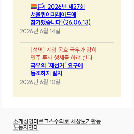
🏳️‍⚧️
2026년 제27회
서울퀴어퍼레이드에
참가했습니다!(26.06.13)
2026년 6월 14일
[
성명
]
계엄 옹호 극우가 감히
민주 투사 행세를 하려 한다
극우의 ‘재선거’ 요구에
동조하지 말자
2026년 6월 10일
소개
성명
마르크스주의로 세상보기
활동
노동자연대