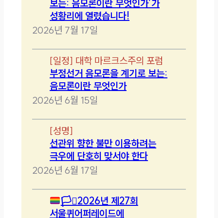
보는: 음모론이란 무엇인가’가
성황리에 열렸습니다!
2026년 7월 17일
[
일정
]
대학 마르크스주의 포럼
부정선거 음모론을 계기로 보는:
음모론이란 무엇인가
2026년 6월 15일
[
성명
]
선관위 향한 불만 이용하려는
극우에 단호히 맞서야 한다
2026년 6월 17일
🏳️‍⚧️
2026년 제27회
서울퀴어퍼레이드에