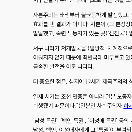
자본주의는 태생부터 불균등하게 발전했고, 
효과를 낸 결과가 아니다. 자본이
(그 본성상
발달했고, 숙련 노동자가 있는 곳
(
‘선진국’
)
서구 나라가 저개발국을
(일방적
·
체계적으로
이뤄지지 않기 때문에 최빈국에 머무르고 있
급속한 발전을 이룬 나라다.
더 중요한 점은, 심지어 19세기 제국주의의 
일제 시기는 조선 민중뿐 아니라 일본 노동
희생됐기 때문이다.”
(일본인 사회주의자
하
‘남성 특권’
,
‘백인 특권’
,
‘이성애 특권’
등의 
남성, 백인, 이성애자에게 그
‘특권’
이 부여되