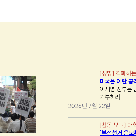
[
성명
]
격화하는
미국은 이란 공
이재명 정부는 
거부하라
2026년 7월 22일
[
활동 보고
]
대
‘부정선거 음모