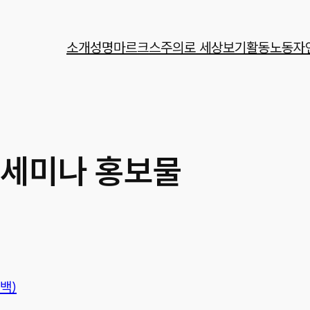
소개
성명
마르크스주의로 세상보기
활동
노동자
 세미나 홍보물
백)