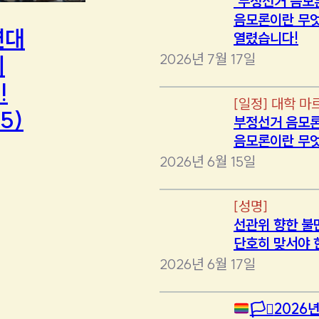
‘부정선거 음모
음모론이란 무엇
연대
열렸습니다!
2026년 7월 17일
에
!
[
일정
]
대학 마
5)
부정선거 음모론
음모론이란 무
2026년 6월 15일
[
성명
]
선관위 향한 불
단호히 맞서야 
2026년 6월 17일
🏳️‍⚧️
2026년