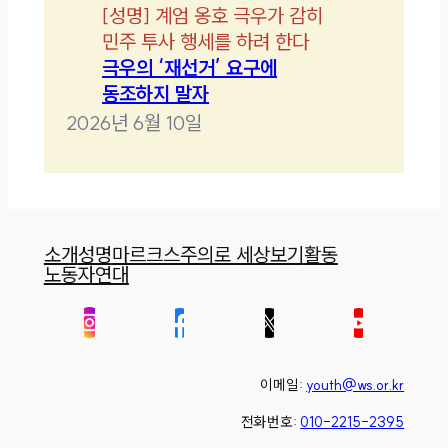
[
성명
]
계엄 옹호 극우가 감히
민주 투사 행세를 하려 한다
극우의 ‘재선거’ 요구에
동조하지 말자
2026년 6월 10일
소개
성명
마르크스주의로 세상보기
활동
노동자연대
이메일:
youth@ws.or.kr
전화번호:
010-2215-2395