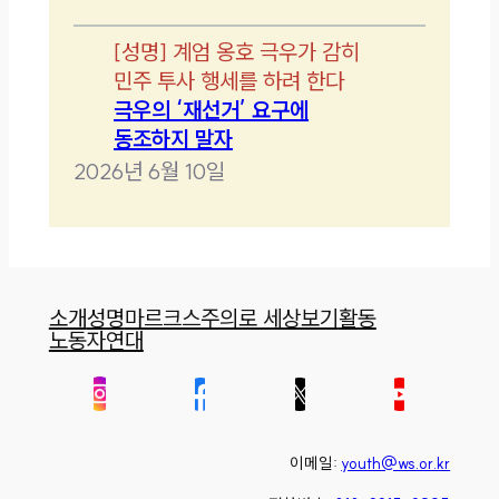
[
성명
]
계엄 옹호 극우가 감히
민주 투사 행세를 하려 한다
극우의 ‘재선거’ 요구에
동조하지 말자
2026년 6월 10일
소개
성명
마르크스주의로 세상보기
활동
노동자연대
이메일:
youth@ws.or.kr