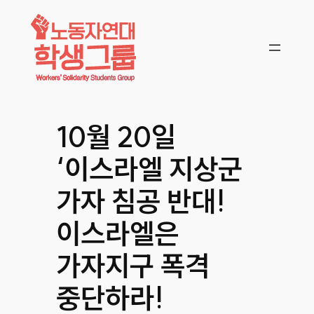
콘텐츠로
바로가기
10월 20일
‘이스라엘 지상군
가자 침공 반대!
이스라엘은
가자지구 폭격
중단하라!