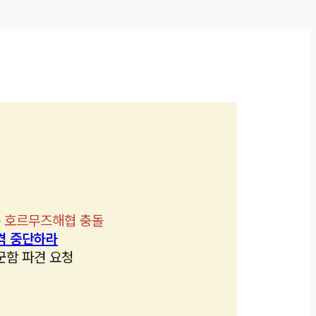
 호르무즈해협 충돌
격 중단하라
군함 파견 요청