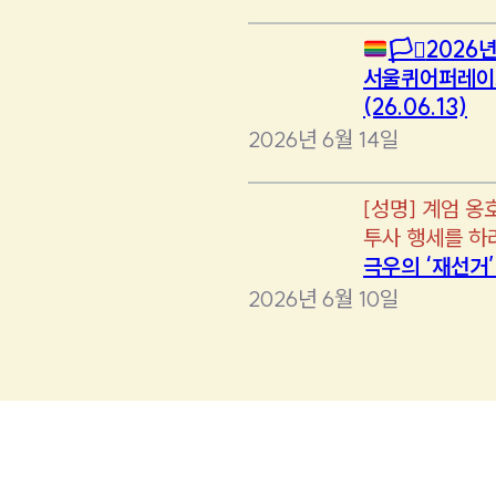
🏳️‍⚧️
2026년
서울퀴어퍼레이
(26.06.13)
2026년 6월 14일
[
성명
]
계엄 옹
투사 행세를 하
극우의 ‘재선거
2026년 6월 10일