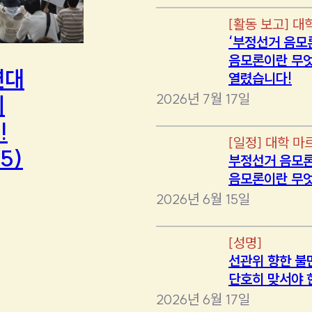
[
활동 보고
]
대
‘부정선거 음모
음모론이란 무엇
연대
열렸습니다!
2026년 7월 17일
에
!
[
일정
]
대학 마
5)
부정선거 음모론
음모론이란 무
2026년 6월 15일
[
성명
]
선관위 향한 불
단호히 맞서야 
2026년 6월 17일