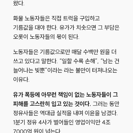
왔다.
화물 노동자들은 직접 트럭을 구입하고
기름값을 대야 한다. 유가가 치솟으면 그 부담은
오롯이 노동자들의 몫이 된다.
노동자들은 기름값으로만 매달 수백만 원을 더
쓰고 있다고 말한다. “일할 수록 손해”, “남는 건
늘어나는 빚뿐”이라는 라는 불만이 터져나오는
이유다.
유가
폭등에
아무런
책임이
없는
노동자들이
그
피해를
고스란히
입고
있는
것이다
.
그러는 동안
정유사들은 역대급 실적을 내며 이윤을 남겼다.
1분기 정유 4사가 벌어들인 영업이익만 4조
7000억 원이 넘는다.