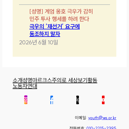
[
성명
]
계엄 옹호 극우가 감히
민주 투사 행세를 하려 한다
극우의 ‘재선거’ 요구에
동조하지 말자
2026년 6월 10일
소개
성명
마르크스주의로 세상보기
활동
노동자연대
이메일:
youth@ws.or.kr
전화번호:
010-2215-2395