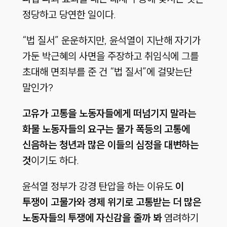
정당하고 당연한 일이다.
“법 질서” 운운하지만, 윤석열이 지난해 자기가
가둔 박근혜의 사면을 주장하고 취임식에 그를
초대해 면죄부를 준 건 “법 질서”에 걸맞는단
말인가?
고유가
고통을
노동자들에게
떠넘기지
말라는
화물
노동자들의
요구는
물가
폭등의
고통에
신음하는
청년과
많은
이들의
심정을
대변하는
것
이기도 하다.
윤석열 정부가 강경 탄압을 하는 이유도
이
투쟁이 고물가와 경제 위기로 고통받는 더 많은
노동자들의 투쟁에 자신감을 줄까 봐
염려하기