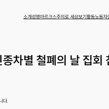
소개
성명
마르크스주의로 세상보기
활동
노동자
 인종차별 철폐의 날 집회
니다.