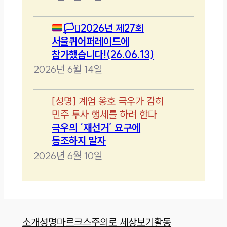
🏳️‍⚧️
2026년 제27회
서울퀴어퍼레이드에
참가했습니다!(26.06.13)
2026년 6월 14일
[
성명
]
계엄 옹호 극우가 감히
민주 투사 행세를 하려 한다
극우의 ‘재선거’ 요구에
동조하지 말자
2026년 6월 10일
소개
성명
마르크스주의로 세상보기
활동